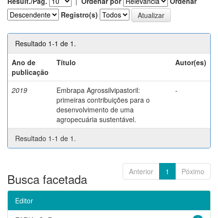
Result./Pág.
|
Ordenar por
Ordenar
Registro(s)
Resultado 1-1 de 1.
Ano de
Título
Autor(es)
publicação
2019
Embrapa Agrossilvipastoril:
-
primeiras contribuições para o
desenvolvimento de uma
agropecuária sustentável.
Resultado 1-1 de 1.
Anterior
1
Póximo
Busca facetada
Editor