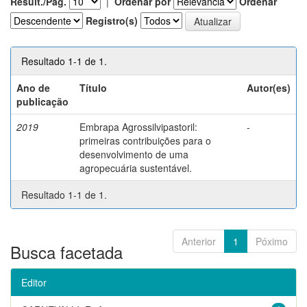
Result./Pág.
|
Ordenar por
Ordenar
Registro(s)
Resultado 1-1 de 1.
Ano de
Título
Autor(es)
publicação
2019
Embrapa Agrossilvipastoril:
-
primeiras contribuições para o
desenvolvimento de uma
agropecuária sustentável.
Resultado 1-1 de 1.
Anterior
1
Póximo
Busca facetada
Editor