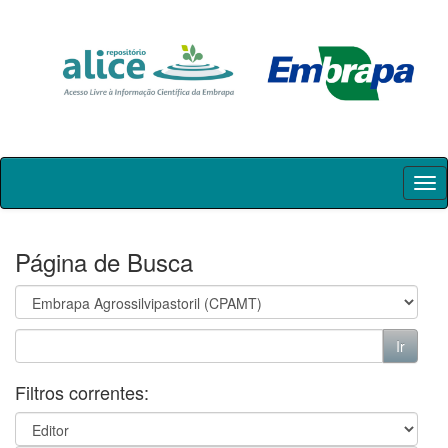
Skip
navigation
Página de Busca
Filtros correntes: