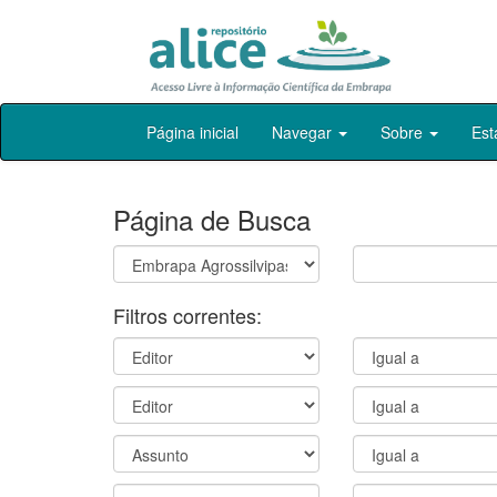
Skip
Página inicial
Navegar
Sobre
Est
navigation
Página de Busca
Filtros correntes: