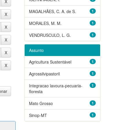
MAGALHÃES, C. A. de S.
1
MORALES, M. M.
1
VENDRUSCULO, L. G.
1
Assunto
Agricultura Sustentável
1
Agrossilvipastoril
1
Integracao lavoura-pecuaria-
1
floresta
Mato Grosso
1
Sinop-MT
1