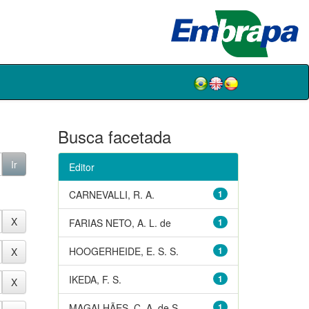
Busca facetada
Editor
CARNEVALLI, R. A.
1
FARIAS NETO, A. L. de
1
HOOGERHEIDE, E. S. S.
1
IKEDA, F. S.
1
MAGALHÃES, C. A. de S.
1