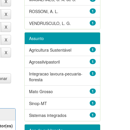
ROSSONI, A. L.
1
VENDRUSCULO, L. G.
1
Assunto
Agricultura Sustentável
1
Agrossilvipastoril
1
Integracao lavoura-pecuaria-
1
floresta
Mato Grosso
1
Sinop-MT
1
Sistemas integrados
1
tor(es)