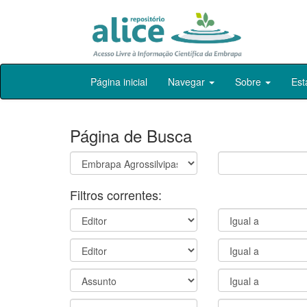
Skip
Página inicial
Navegar
Sobre
Est
navigation
Página de Busca
Filtros correntes: