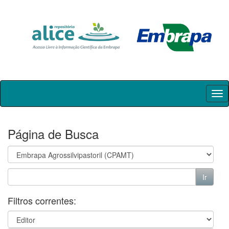
Skip
navigation
Página de Busca
Filtros correntes: