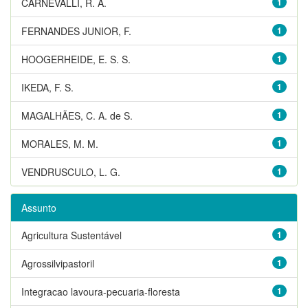
CARNEVALLI, R. A.
1
FERNANDES JUNIOR, F.
1
HOOGERHEIDE, E. S. S.
1
IKEDA, F. S.
1
MAGALHÃES, C. A. de S.
1
MORALES, M. M.
1
VENDRUSCULO, L. G.
1
Assunto
Agricultura Sustentável
1
Agrossilvipastoril
1
Integracao lavoura-pecuaria-floresta
1