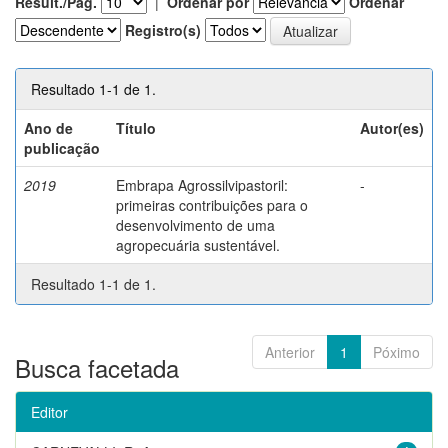
Result./Pág.
|
Ordenar por
Ordenar
Registro(s)
Resultado 1-1 de 1.
Ano de
Título
Autor(es)
publicação
2019
Embrapa Agrossilvipastoril:
-
primeiras contribuições para o
desenvolvimento de uma
agropecuária sustentável.
Resultado 1-1 de 1.
Anterior
1
Póximo
Busca facetada
Editor