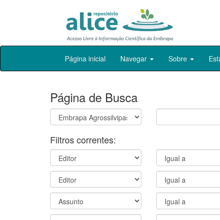
Skip
Página inicial
Navegar
Sobre
Est
navigation
Página de Busca
Filtros correntes: