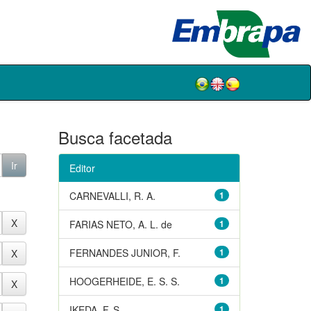
Busca facetada
Editor
CARNEVALLI, R. A.
1
FARIAS NETO, A. L. de
1
FERNANDES JUNIOR, F.
1
HOOGERHEIDE, E. S. S.
1
IKEDA, F. S.
1