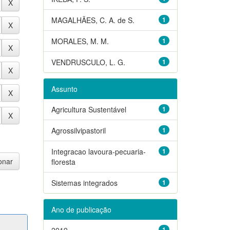
MAGALHÃES, C. A. de S.
1
MORALES, M. M.
1
VENDRUSCULO, L. G.
1
Assunto
Agricultura Sustentável
1
Agrossilvipastoril
1
Integracao lavoura-pecuaria-
1
floresta
Sistemas integrados
1
Ano de publicação
2019
1