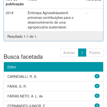
publicação
2019
Embrapa Agrossilvipastoril:
-
primeiras contribuições para o
desenvolvimento de uma
agropecuária sustentável.
Resultado 1-1 de 1.
Anterior
1
Póximo
Busca facetada
Editor
CARNEVALLI, R. A.
1
FARIA, G. R.
1
FARIAS NETO, A. L. de
1
FERNANDES JUNIOR, F.
1