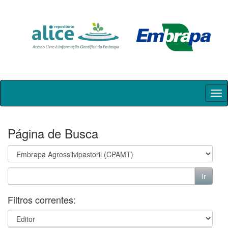
Skip
navigation
Página de Busca
Filtros correntes: