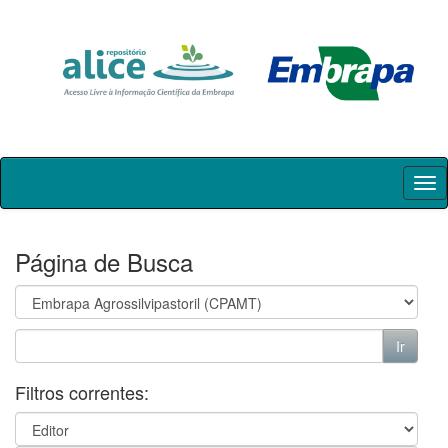
Skip
navigation
Página de Busca
Filtros correntes: