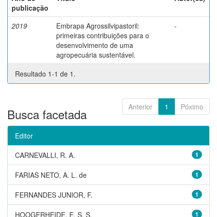
publicação
2019
Embrapa Agrossilvipastoril:
-
primeiras contribuições para o
desenvolvimento de uma
agropecuária sustentável.
Resultado 1-1 de 1.
Anterior
1
Póximo
Busca facetada
Editor
CARNEVALLI, R. A.
1
FARIAS NETO, A. L. de
1
FERNANDES JUNIOR, F.
1
HOOGERHEIDE, E. S. S.
1