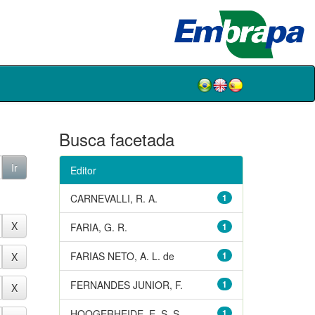
Busca facetada
Editor
CARNEVALLI, R. A.
1
FARIA, G. R.
1
FARIAS NETO, A. L. de
1
FERNANDES JUNIOR, F.
1
HOOGERHEIDE, E. S. S.
1