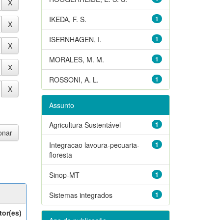
IKEDA, F. S.
1
ISERNHAGEN, I.
1
MORALES, M. M.
1
ROSSONI, A. L.
1
Assunto
Agricultura Sustentável
1
Integracao lavoura-pecuaria-
1
floresta
Sinop-MT
1
Sistemas integrados
1
tor(es)