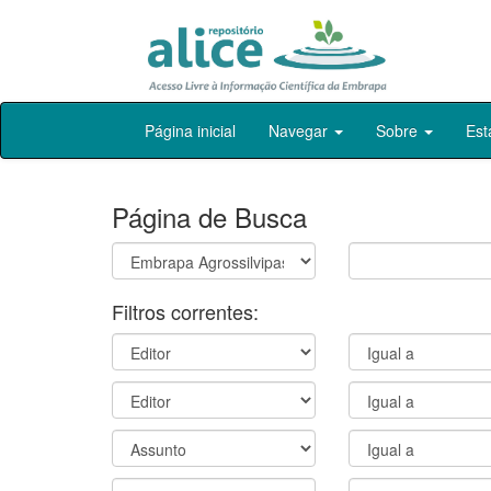
Skip
Página inicial
Navegar
Sobre
Est
navigation
Página de Busca
Filtros correntes: