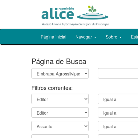
Skip
Página inicial
Navegar
Sobre
Est
navigation
Página de Busca
Filtros correntes: