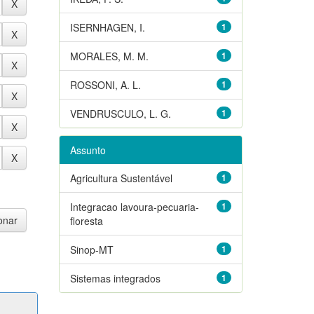
ISERNHAGEN, I.
1
MORALES, M. M.
1
ROSSONI, A. L.
1
VENDRUSCULO, L. G.
1
Assunto
Agricultura Sustentável
1
Integracao lavoura-pecuaria-
1
floresta
Sinop-MT
1
Sistemas integrados
1