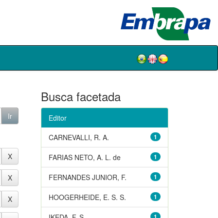
Busca facetada
Editor
CARNEVALLI, R. A.
1
FARIAS NETO, A. L. de
1
FERNANDES JUNIOR, F.
1
HOOGERHEIDE, E. S. S.
1
IKEDA, F. S.
1