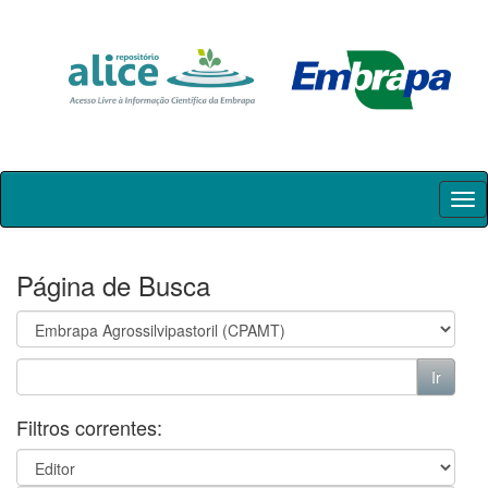
Skip
navigation
Página de Busca
Filtros correntes: