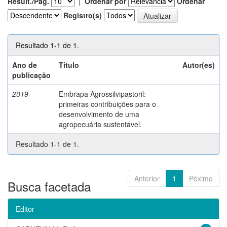
Result./Pág.
|
Ordenar por
Ordenar
Registro(s)
Resultado 1-1 de 1.
Ano de
Título
Autor(es)
publicação
2019
Embrapa Agrossilvipastoril:
-
primeiras contribuições para o
desenvolvimento de uma
agropecuária sustentável.
Resultado 1-1 de 1.
Anterior
1
Póximo
Busca facetada
Editor