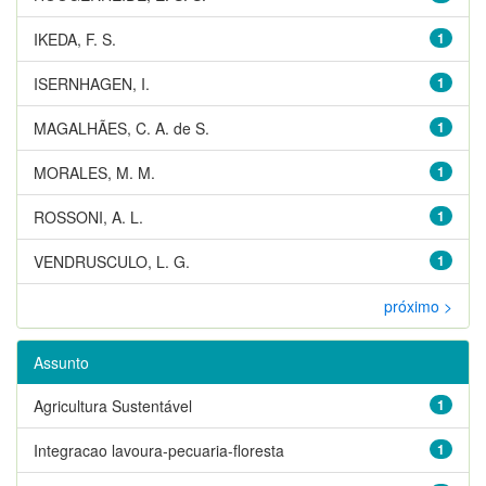
IKEDA, F. S.
1
ISERNHAGEN, I.
1
MAGALHÃES, C. A. de S.
1
MORALES, M. M.
1
ROSSONI, A. L.
1
VENDRUSCULO, L. G.
1
próximo >
Assunto
Agricultura Sustentável
1
Integracao lavoura-pecuaria-floresta
1