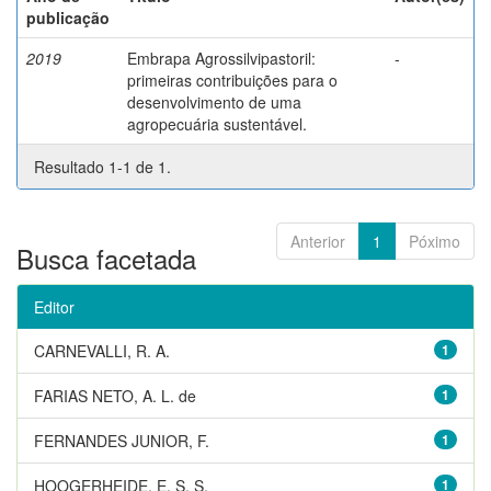
publicação
2019
Embrapa Agrossilvipastoril:
-
primeiras contribuições para o
desenvolvimento de uma
agropecuária sustentável.
Resultado 1-1 de 1.
Anterior
1
Póximo
Busca facetada
Editor
CARNEVALLI, R. A.
1
FARIAS NETO, A. L. de
1
FERNANDES JUNIOR, F.
1
HOOGERHEIDE, E. S. S.
1