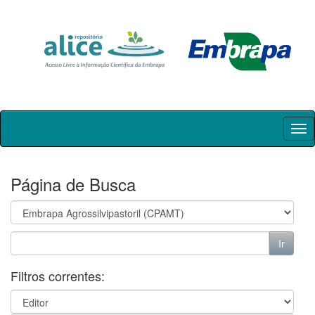
Skip
navigation
Página de Busca
Filtros correntes: