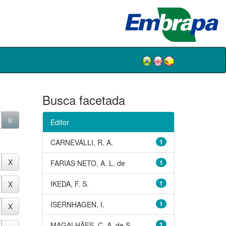
Busca facetada
Editor
CARNEVALLI, R. A.
1
FARIAS NETO, A. L. de
1
IKEDA, F. S.
1
ISERNHAGEN, I.
1
MAGALHÃES, C. A. de S.
1