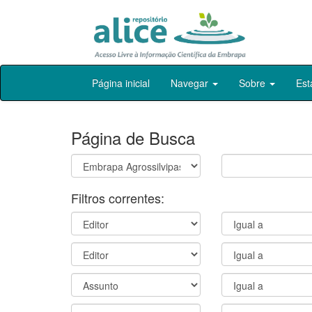
Skip
Página inicial
Navegar
Sobre
Est
navigation
Página de Busca
Filtros correntes: