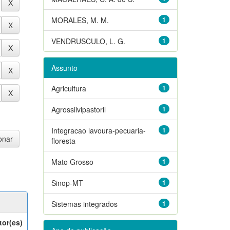
MORALES, M. M.
1
VENDRUSCULO, L. G.
1
Assunto
Agricultura
1
Agrossilvipastoril
1
Integracao lavoura-pecuaria-
1
floresta
Mato Grosso
1
Sinop-MT
1
Sistemas integrados
1
tor(es)