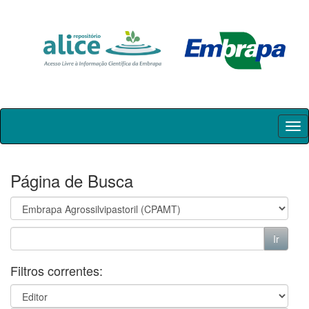
Skip
navigation
Página de Busca
Filtros correntes: