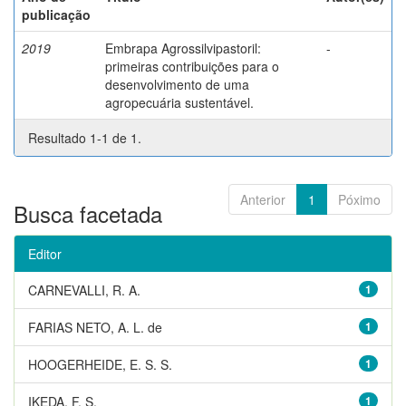
publicação
2019
Embrapa Agrossilvipastoril:
-
primeiras contribuições para o
desenvolvimento de uma
agropecuária sustentável.
Resultado 1-1 de 1.
Anterior
1
Póximo
Busca facetada
Editor
CARNEVALLI, R. A.
1
FARIAS NETO, A. L. de
1
HOOGERHEIDE, E. S. S.
1
IKEDA, F. S.
1