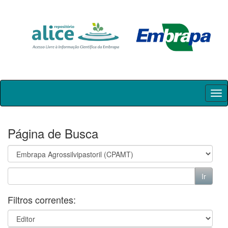
Skip
navigation
Página de Busca
Filtros correntes: