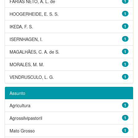
FARIAS NETO, A. L. de
1
HOOGERHEIDE, E. S. S.
1
IKEDA, F. S.
1
ISERNHAGEN, I.
1
MAGALHÃES, C. A. de S.
1
MORALES, M. M.
1
VENDRUSCULO, L. G.
1
Assunto
Agricultura
1
Agrossilvipastoril
1
Mato Grosso
1