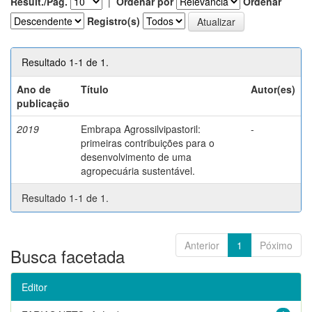
Result./Pág.
|
Ordenar por
Ordenar
Registro(s)
Resultado 1-1 de 1.
Ano de
Título
Autor(es)
publicação
2019
Embrapa Agrossilvipastoril:
-
primeiras contribuições para o
desenvolvimento de uma
agropecuária sustentável.
Resultado 1-1 de 1.
Anterior
1
Póximo
Busca facetada
Editor