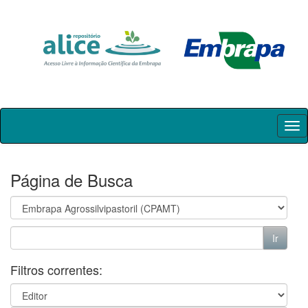
Skip
navigation
Página de Busca
Filtros correntes: