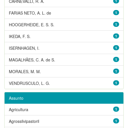
CARNEVALLI, R. A.
1
FARIAS NETO, A. L. de
1
HOOGERHEIDE, E. S. S.
1
IKEDA, F. S.
1
ISERNHAGEN, I.
1
MAGALHÃES, C. A. de S.
1
MORALES, M. M.
1
VENDRUSCULO, L. G.
1
Assunto
Agricultura
1
Agrossilvipastoril
1