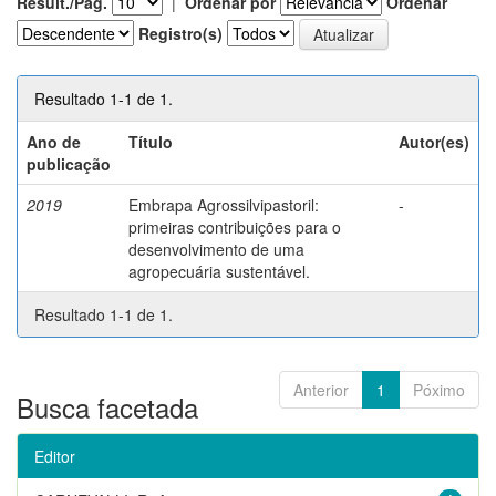
Result./Pág.
|
Ordenar por
Ordenar
Registro(s)
Resultado 1-1 de 1.
Ano de
Título
Autor(es)
publicação
2019
Embrapa Agrossilvipastoril:
-
primeiras contribuições para o
desenvolvimento de uma
agropecuária sustentável.
Resultado 1-1 de 1.
Anterior
1
Póximo
Busca facetada
Editor