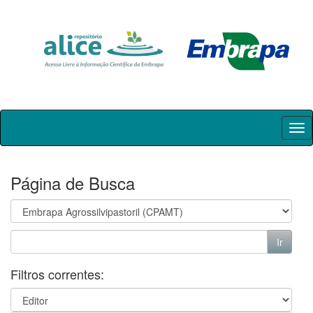
Skip
navigation
Página de Busca
Filtros correntes: