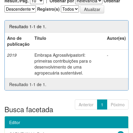
Result./Pág.
|
Ordenar por
Ordenar
Registro(s)
Resultado 1-1 de 1.
Ano de
Título
Autor(es)
publicação
2019
Embrapa Agrossilvipastoril:
-
primeiras contribuições para o
desenvolvimento de uma
agropecuária sustentável.
Resultado 1-1 de 1.
Anterior
1
Póximo
Busca facetada
Editor