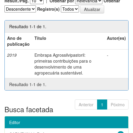
Result./Pág.
|
Ordenar por
Ordenar
Registro(s)
Resultado 1-1 de 1.
Ano de
Título
Autor(es)
publicação
2019
Embrapa Agrossilvipastoril:
-
primeiras contribuições para o
desenvolvimento de uma
agropecuária sustentável.
Resultado 1-1 de 1.
Anterior
1
Póximo
Busca facetada
Editor