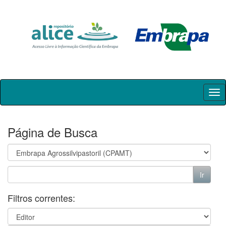
Skip
navigation
Página de Busca
Filtros correntes: