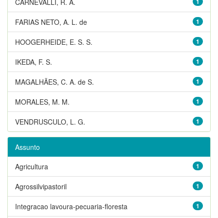
CARNEVALLI, R. A.
1
FARIAS NETO, A. L. de
1
HOOGERHEIDE, E. S. S.
1
IKEDA, F. S.
1
MAGALHÃES, C. A. de S.
1
MORALES, M. M.
1
VENDRUSCULO, L. G.
1
Assunto
Agricultura
1
Agrossilvipastoril
1
Integracao lavoura-pecuaria-floresta
1