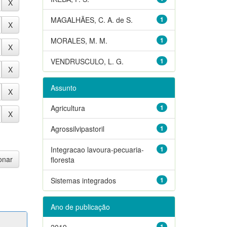
MAGALHÃES, C. A. de S.
1
MORALES, M. M.
1
VENDRUSCULO, L. G.
1
Assunto
Agricultura
1
Agrossilvipastoril
1
Integracao lavoura-pecuaria-
1
floresta
Sistemas integrados
1
Ano de publicação
2019
1