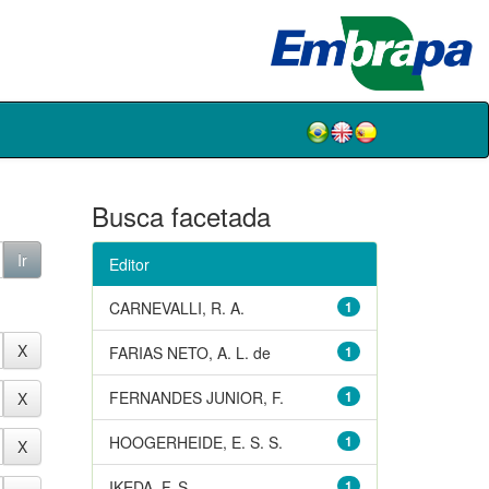
Busca facetada
Editor
CARNEVALLI, R. A.
1
FARIAS NETO, A. L. de
1
FERNANDES JUNIOR, F.
1
HOOGERHEIDE, E. S. S.
1
IKEDA, F. S.
1