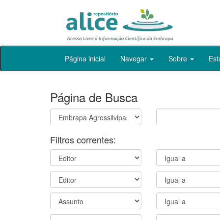
Skip
Página inicial
Navegar
Sobre
Est
navigation
Página de Busca
Filtros correntes: