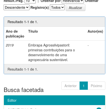
Result./Pág.
|
Ordenar por
Ordenar
Registro(s)
Resultado 1-1 de 1.
Ano de
Título
Autor(es)
publicação
2019
Embrapa Agrossilvipastoril:
-
primeiras contribuições para o
desenvolvimento de uma
agropecuária sustentável.
Resultado 1-1 de 1.
Anterior
1
Póximo
Busca facetada
Editor