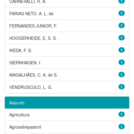
CARNEVALLI, R. A.
1
FARIAS NETO, A. L. de
1
FERNANDES JUNIOR, F.
1
HOOGERHEIDE, E. S. S.
1
IKEDA, F. S.
1
ISERNHAGEN, I.
1
MAGALHÃES, C. A. de S.
1
VENDRUSCULO, L. G.
1
Assunto
Agricultura
1
Agrossilvipastoril
1