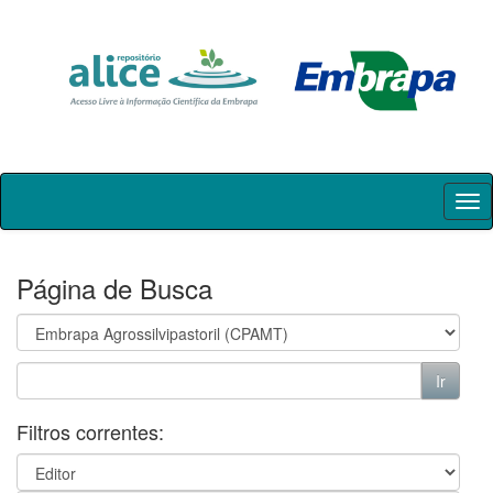
Skip
navigation
Página de Busca
Filtros correntes: