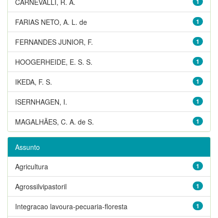
CARNEVALLI, R. A.
1
FARIAS NETO, A. L. de
1
FERNANDES JUNIOR, F.
1
HOOGERHEIDE, E. S. S.
1
IKEDA, F. S.
1
ISERNHAGEN, I.
1
MAGALHÃES, C. A. de S.
1
Assunto
Agricultura
1
Agrossilvipastoril
1
Integracao lavoura-pecuaria-floresta
1