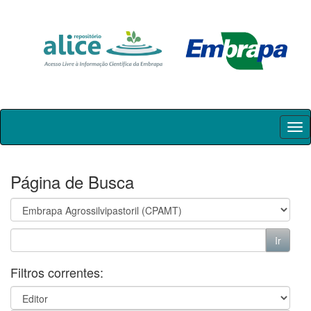
Skip
navigation
Página de Busca
Filtros correntes: