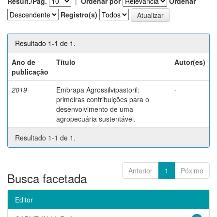
Result./Pág.
|
Ordenar por
Ordenar
Registro(s)
Resultado 1-1 de 1.
Ano de
Título
Autor(es)
publicação
2019
Embrapa Agrossilvipastoril:
-
primeiras contribuições para o
desenvolvimento de uma
agropecuária sustentável.
Resultado 1-1 de 1.
Anterior
1
Póximo
Busca facetada
Editor