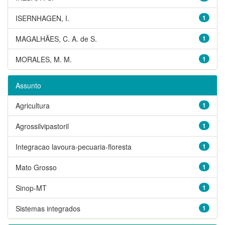
ISERNHAGEN, I.
1
MAGALHÃES, C. A. de S.
1
MORALES, M. M.
1
Assunto
Agricultura
1
Agrossilvipastoril
1
Integracao lavoura-pecuaria-floresta
1
Mato Grosso
1
Sinop-MT
1
Sistemas integrados
1