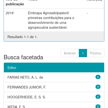
publicação
2019
Embrapa Agrossilvipastoril:
-
primeiras contribuições para o
desenvolvimento de uma
agropecuária sustentável.
Resultado 1-1 de 1.
Anterior
1
Póximo
Busca facetada
Editor
FARIAS NETO, A. L. de
1
FERNANDES JUNIOR, F.
1
HOOGERHEIDE, E. S. S.
1
IKEDA, F. S.
1