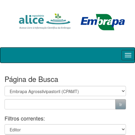
Skip
navigation
Página de Busca
Filtros correntes: