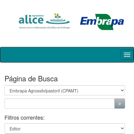
Skip
navigation
Página de Busca
Filtros correntes: