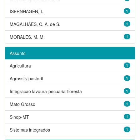
ISERNHAGEN, I.
1
MAGALHÃES, C. A. de S.
1
MORALES, M. M.
1
Assunto
Agricultura
1
Agrossilvipastoril
1
Integracao lavoura-pecuaria-floresta
1
Mato Grosso
1
Sinop-MT
1
Sistemas integrados
1