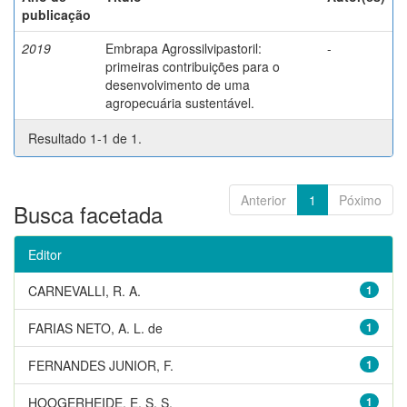
publicação
2019
Embrapa Agrossilvipastoril:
-
primeiras contribuições para o
desenvolvimento de uma
agropecuária sustentável.
Resultado 1-1 de 1.
Anterior
1
Póximo
Busca facetada
Editor
CARNEVALLI, R. A.
1
FARIAS NETO, A. L. de
1
FERNANDES JUNIOR, F.
1
HOOGERHEIDE, E. S. S.
1