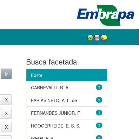
Busca facetada
Editor
CARNEVALLI, R. A.
1
FARIAS NETO, A. L. de
1
FERNANDES JUNIOR, F.
1
HOOGERHEIDE, E. S. S.
1
IKEDA, F. S.
1