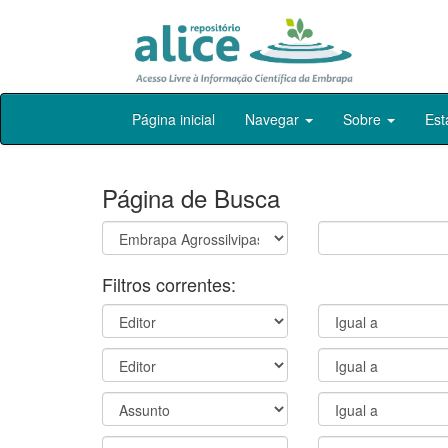
Skip
Página inicial
Navegar
Sobre
Est
navigation
Página de Busca
Filtros correntes: