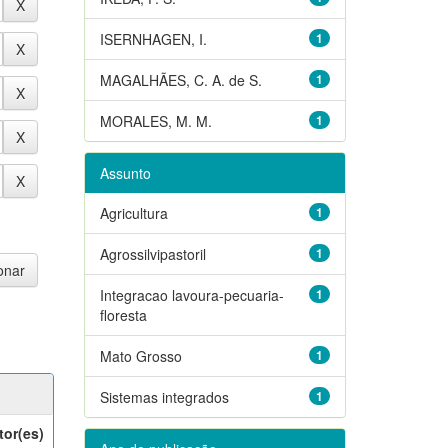
ISERNHAGEN, I.
1
MAGALHÃES, C. A. de S.
1
MORALES, M. M.
1
Assunto
Agricultura
1
Agrossilvipastoril
1
Integracao lavoura-pecuaria-
1
floresta
Mato Grosso
1
Sistemas integrados
1
tor(es)