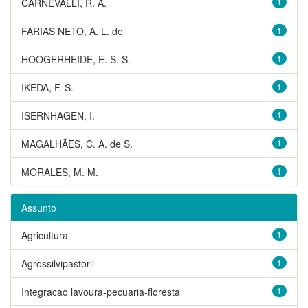
CARNEVALLI, R. A.
1
FARIAS NETO, A. L. de
1
HOOGERHEIDE, E. S. S.
1
IKEDA, F. S.
1
ISERNHAGEN, I.
1
MAGALHÃES, C. A. de S.
1
MORALES, M. M.
1
Assunto
Agricultura
1
Agrossilvipastoril
1
Integracao lavoura-pecuaria-floresta
1