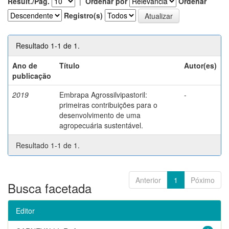
Result./Pág.
|
Ordenar por
Ordenar
Registro(s)
Resultado 1-1 de 1.
Ano de
Título
Autor(es)
publicação
2019
Embrapa Agrossilvipastoril:
-
primeiras contribuições para o
desenvolvimento de uma
agropecuária sustentável.
Resultado 1-1 de 1.
Anterior
1
Póximo
Busca facetada
Editor