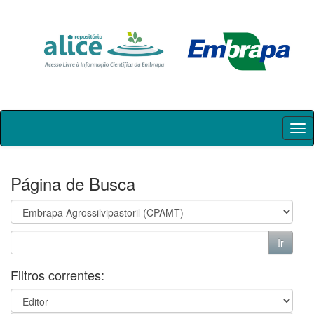
Skip
navigation
Página de Busca
Filtros correntes: