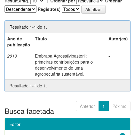
Result./Pág.
|
Ordenar por
Ordenar
Registro(s)
Resultado 1-1 de 1.
Ano de
Título
Autor(es)
publicação
2019
Embrapa Agrossilvipastoril:
-
primeiras contribuições para o
desenvolvimento de uma
agropecuária sustentável.
Resultado 1-1 de 1.
Anterior
1
Póximo
Busca facetada
Editor