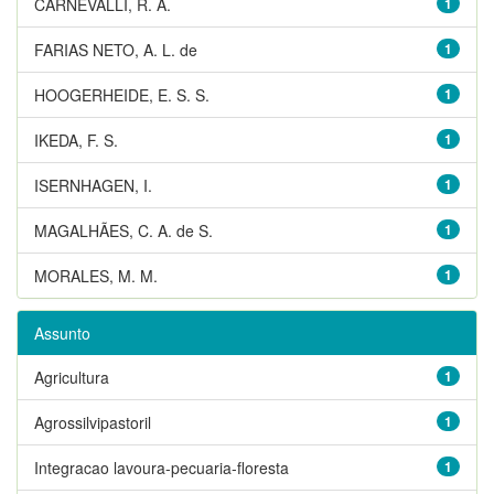
CARNEVALLI, R. A.
1
FARIAS NETO, A. L. de
1
HOOGERHEIDE, E. S. S.
1
IKEDA, F. S.
1
ISERNHAGEN, I.
1
MAGALHÃES, C. A. de S.
1
MORALES, M. M.
1
Assunto
Agricultura
1
Agrossilvipastoril
1
Integracao lavoura-pecuaria-floresta
1