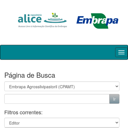
Skip
navigation
Página de Busca
Filtros correntes: