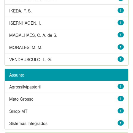
IKEDA, F. S.
1
ISERNHAGEN, I.
1
MAGALHÃES, C. A. de S.
1
MORALES, M. M.
1
VENDRUSCULO, L. G.
1
Assunto
Agrossilvipastoril
1
Mato Grosso
1
Sinop-MT
1
Sistemas integrados
1