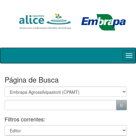
Skip
navigation
Página de Busca
Filtros correntes: