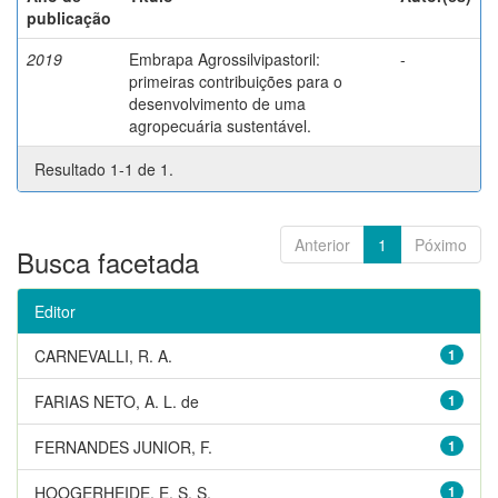
publicação
2019
Embrapa Agrossilvipastoril:
-
primeiras contribuições para o
desenvolvimento de uma
agropecuária sustentável.
Resultado 1-1 de 1.
Anterior
1
Póximo
Busca facetada
Editor
CARNEVALLI, R. A.
1
FARIAS NETO, A. L. de
1
FERNANDES JUNIOR, F.
1
HOOGERHEIDE, E. S. S.
1