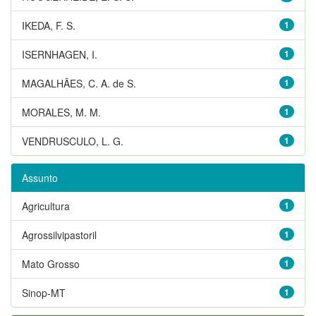
IKEDA, F. S.
1
ISERNHAGEN, I.
1
MAGALHÃES, C. A. de S.
1
MORALES, M. M.
1
VENDRUSCULO, L. G.
1
Assunto
Agricultura
1
Agrossilvipastoril
1
Mato Grosso
1
Sinop-MT
1