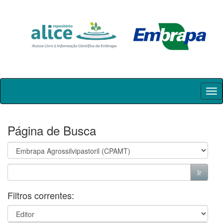
Skip
navigation
Página de Busca
Filtros correntes: