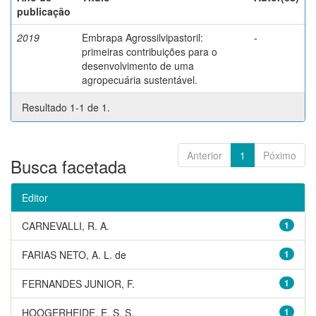
publicação
2019
Embrapa Agrossilvipastoril:
-
primeiras contribuições para o
desenvolvimento de uma
agropecuária sustentável.
Resultado 1-1 de 1.
Anterior
1
Póximo
Busca facetada
Editor
CARNEVALLI, R. A.
1
FARIAS NETO, A. L. de
1
FERNANDES JUNIOR, F.
1
HOOGERHEIDE, E. S. S.
1