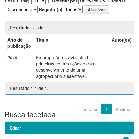
Result./Pág.
|
Ordenar por
Ordenar
Registro(s)
Resultado 1-1 de 1.
Ano de
Título
Autor(es)
publicação
2019
Embrapa Agrossilvipastoril:
-
primeiras contribuições para o
desenvolvimento de uma
agropecuária sustentável.
Resultado 1-1 de 1.
Anterior
1
Póximo
Busca facetada
Editor