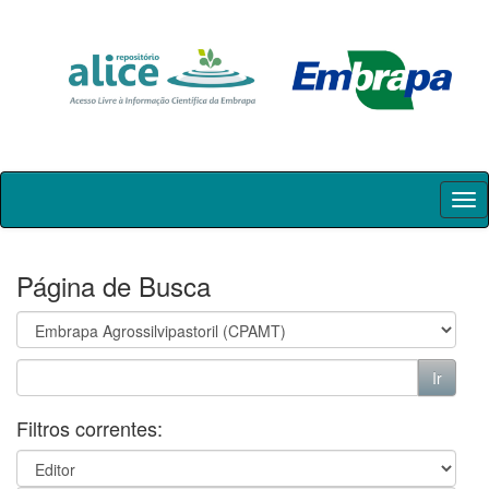
Skip
navigation
Página de Busca
Filtros correntes: