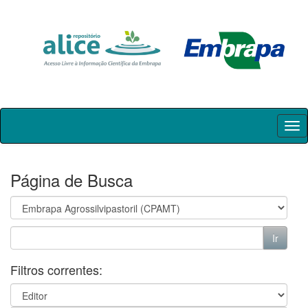
Skip
navigation
Página de Busca
Filtros correntes: