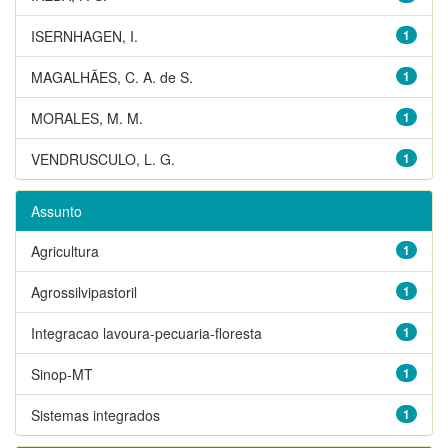
ISERNHAGEN, I.
1
MAGALHÃES, C. A. de S.
1
MORALES, M. M.
1
VENDRUSCULO, L. G.
1
Assunto
Agricultura
1
Agrossilvipastoril
1
Integracao lavoura-pecuaria-floresta
1
Sinop-MT
1
Sistemas integrados
1