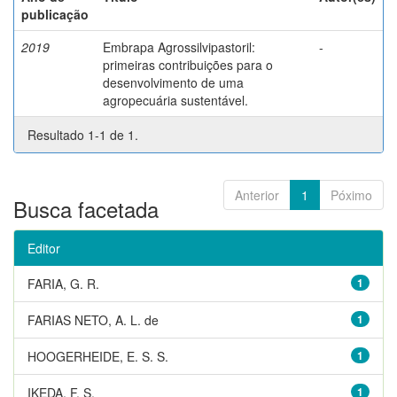
publicação
2019
Embrapa Agrossilvipastoril:
-
primeiras contribuições para o
desenvolvimento de uma
agropecuária sustentável.
Resultado 1-1 de 1.
Anterior
1
Póximo
Busca facetada
Editor
FARIA, G. R.
1
FARIAS NETO, A. L. de
1
HOOGERHEIDE, E. S. S.
1
IKEDA, F. S.
1