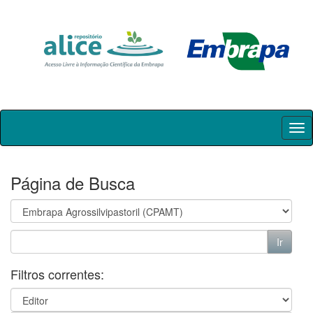
Skip
navigation
Página de Busca
Filtros correntes: