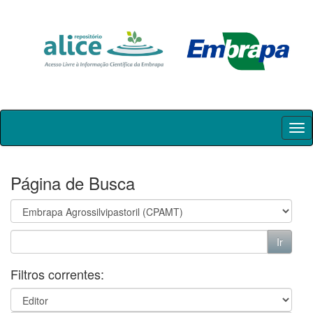
Skip
navigation
Página de Busca
Filtros correntes: