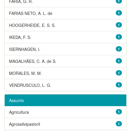
FARIA, G. R.
1
FARIAS NETO, A. L. de
1
HOOGERHEIDE, E. S. S.
1
IKEDA, F. S.
1
ISERNHAGEN, I.
1
MAGALHÃES, C. A. de S.
1
MORALES, M. M.
1
VENDRUSCULO, L. G.
1
Assunto
Agricultura
1
Agrossilvipastoril
1