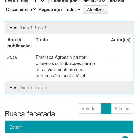
Result./Pág.
|
Ordenar por
Ordenar
Registro(s)
Resultado 1-1 de 1.
Ano de
Título
Autor(es)
publicação
2019
Embrapa Agrossilvipastoril:
-
primeiras contribuições para o
desenvolvimento de uma
agropecuária sustentável.
Resultado 1-1 de 1.
Anterior
1
Póximo
Busca facetada
Editor