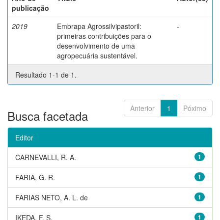
publicação
2019
Embrapa Agrossilvipastoril:
-
primeiras contribuições para o
desenvolvimento de uma
agropecuária sustentável.
Resultado 1-1 de 1.
Anterior
1
Póximo
Busca facetada
Editor
CARNEVALLI, R. A.
1
FARIA, G. R.
1
FARIAS NETO, A. L. de
1
IKEDA, F. S.
1