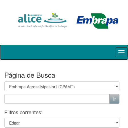
Skip
navigation
Página de Busca
Filtros correntes: