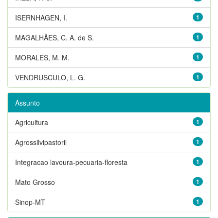
ISERNHAGEN, I.
1
MAGALHÃES, C. A. de S.
1
MORALES, M. M.
1
VENDRUSCULO, L. G.
1
Assunto
Agricultura
1
Agrossilvipastoril
1
Integracao lavoura-pecuaria-floresta
1
Mato Grosso
1
Sinop-MT
1