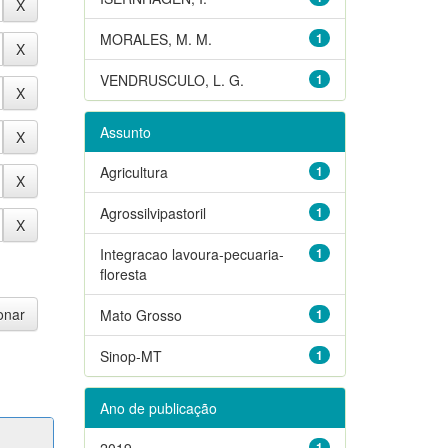
MORALES, M. M.
1
VENDRUSCULO, L. G.
1
Assunto
Agricultura
1
Agrossilvipastoril
1
Integracao lavoura-pecuaria-
1
floresta
Mato Grosso
1
Sinop-MT
1
Ano de publicação
2019
1