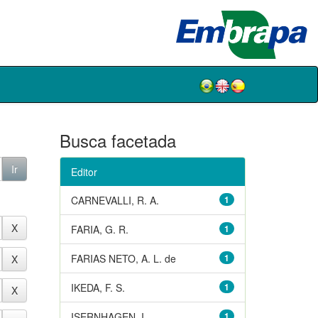
Busca facetada
Editor
CARNEVALLI, R. A.
1
FARIA, G. R.
1
FARIAS NETO, A. L. de
1
IKEDA, F. S.
1
ISERNHAGEN, I.
1