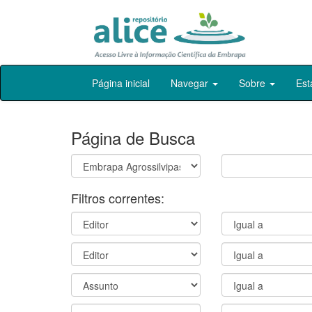
Skip
Página inicial
Navegar
Sobre
Est
navigation
Página de Busca
Filtros correntes: