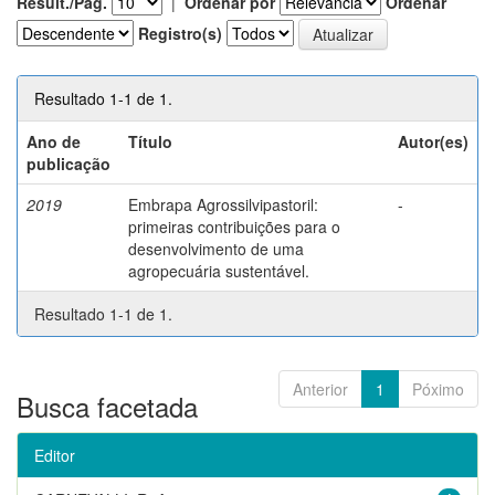
Result./Pág.
|
Ordenar por
Ordenar
Registro(s)
Resultado 1-1 de 1.
Ano de
Título
Autor(es)
publicação
2019
Embrapa Agrossilvipastoril:
-
primeiras contribuições para o
desenvolvimento de uma
agropecuária sustentável.
Resultado 1-1 de 1.
Anterior
1
Póximo
Busca facetada
Editor