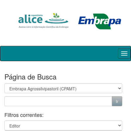
Skip
navigation
Página de Busca
Filtros correntes: