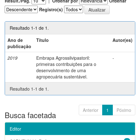
Result./Pág.
|
Ordenar por
Ordenar
Registro(s)
Resultado 1-1 de 1.
Ano de
Título
Autor(es)
publicação
2019
Embrapa Agrossilvipastoril:
-
primeiras contribuições para o
desenvolvimento de uma
agropecuária sustentável.
Resultado 1-1 de 1.
Anterior
1
Póximo
Busca facetada
Editor