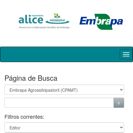
Skip
navigation
Página de Busca
Filtros correntes: