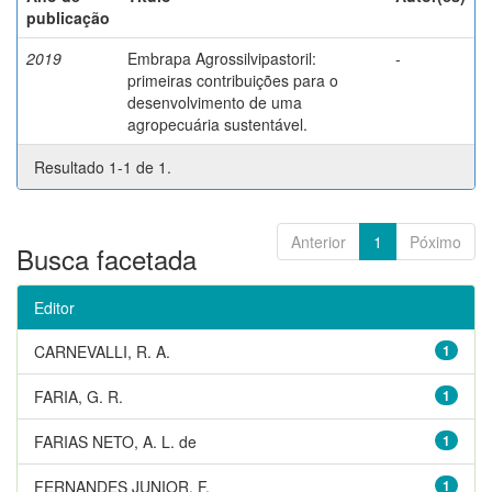
publicação
2019
Embrapa Agrossilvipastoril:
-
primeiras contribuições para o
desenvolvimento de uma
agropecuária sustentável.
Resultado 1-1 de 1.
Anterior
1
Póximo
Busca facetada
Editor
CARNEVALLI, R. A.
1
FARIA, G. R.
1
FARIAS NETO, A. L. de
1
FERNANDES JUNIOR, F.
1