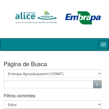
Skip
navigation
Página de Busca
Filtros correntes: