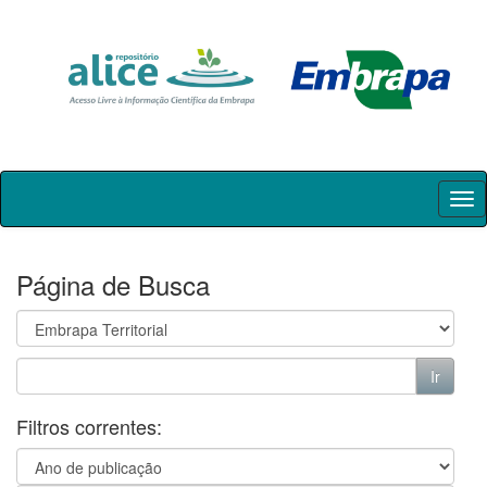
Skip
navigation
Página de Busca
Filtros correntes: