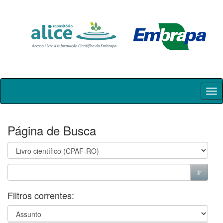
Skip
navigation
Página de Busca
Filtros correntes: