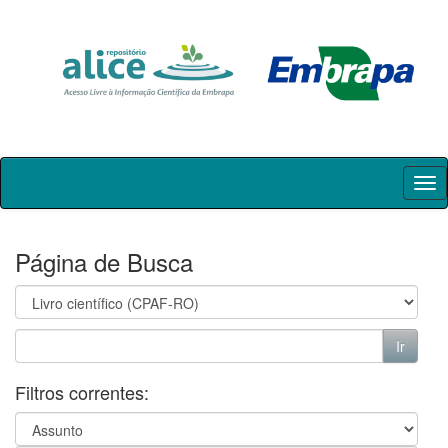
Skip
navigation
Página de Busca
Filtros correntes: