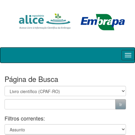
Skip
navigation
Página de Busca
Filtros correntes: