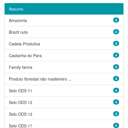
Assunto
Amazonia
4
Brazil nuts
4
Cadeia Produtiva
4
Castanha do Para
4
Family farms
4
Produto florestal não madeireiro ...
4
Selo ODS 11
4
Selo ODS 12
4
Selo ODS 13
4
Selo ODS 17
4