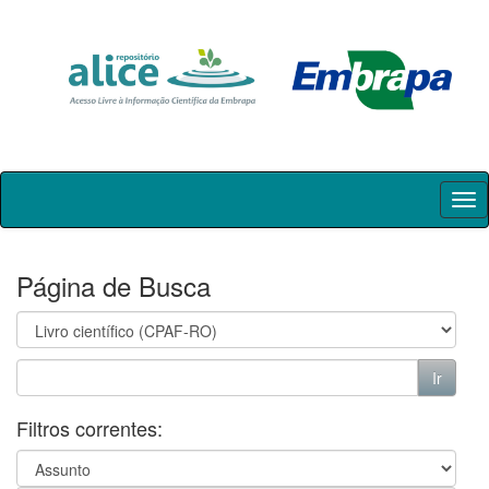
Skip
navigation
Página de Busca
Filtros correntes: