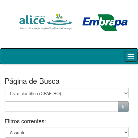
Skip
navigation
Página de Busca
Filtros correntes: