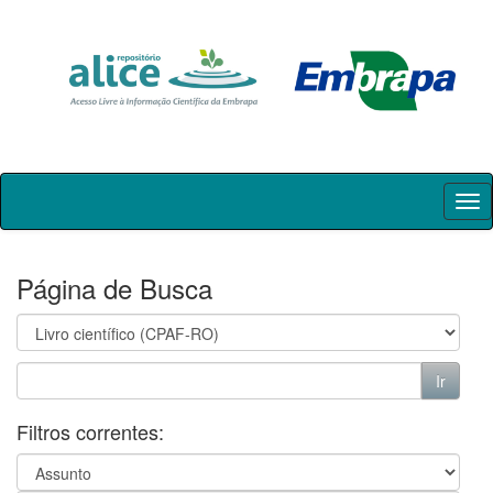
Skip
navigation
Página de Busca
Filtros correntes: