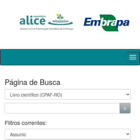
Skip
navigation
Página de Busca
Filtros correntes: