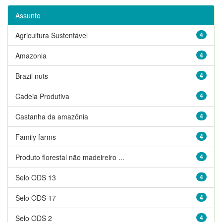
Assunto
Agricultura Sustentável
4
Amazonia
4
Brazil nuts
4
Cadeia Produtiva
4
Castanha da amazônia
4
Family farms
4
Produto florestal não madeireiro ...
4
Selo ODS 13
4
Selo ODS 17
4
Selo ODS 2
4