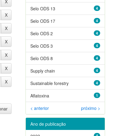
Selo ODS 13
4
Selo ODS 17
4
Selo ODS 2
4
Selo ODS 3
4
Selo ODS 8
4
Supply chain
4
Sustainable forestry
4
Aflatoxina
1
< anterior
próximo >
Ano de publicação
2023
4