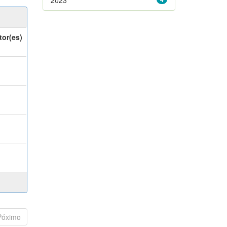
tor(es)
Póximo