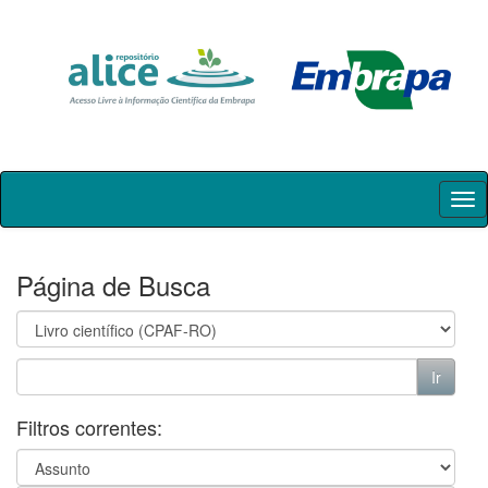
Skip
navigation
Página de Busca
Filtros correntes: