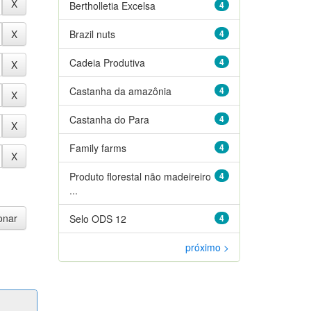
Bertholletia Excelsa
4
Brazil nuts
4
Cadeia Produtiva
4
Castanha da amazônia
4
Castanha do Para
4
Family farms
4
Produto florestal não madeireiro
4
...
Selo ODS 12
4
próximo >