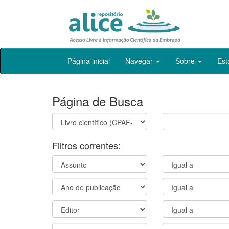
Skip
Página inicial
Navegar
Sobre
Est
navigation
Página de Busca
Filtros correntes: