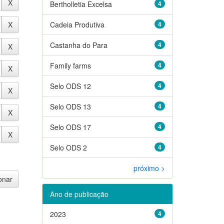
Bertholletia Excelsa
4
Cadeia Produtiva
4
Castanha do Para
4
Family farms
4
Selo ODS 12
4
Selo ODS 13
4
Selo ODS 17
4
Selo ODS 2
4
próximo >
Ano de publicação
2023
4