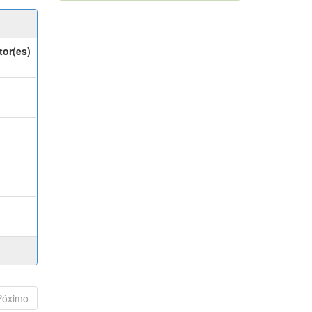
tor(es)
Póximo