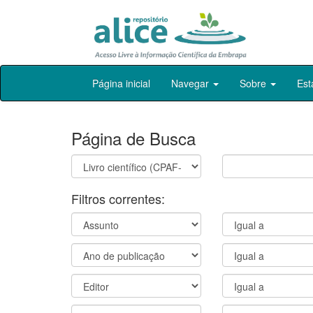
Skip
Página inicial
Navegar
Sobre
Est
navigation
Página de Busca
Filtros correntes: