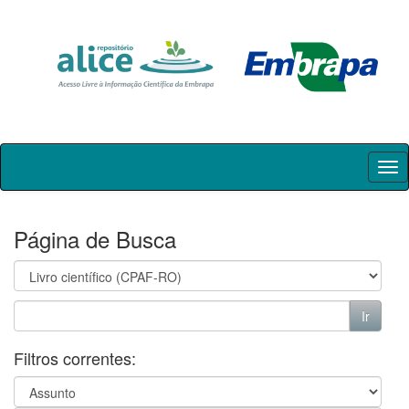
Skip
navigation
Página de Busca
Filtros correntes: